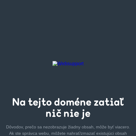
Na tejto
doméne zatiaľ
nič nie je
Dôvodov, prečo sa nezobrazuje žiadny obsah, môže byť
viacero.
Ak ste správca webu, môžete nahrať/zmazať
existujúci obsah